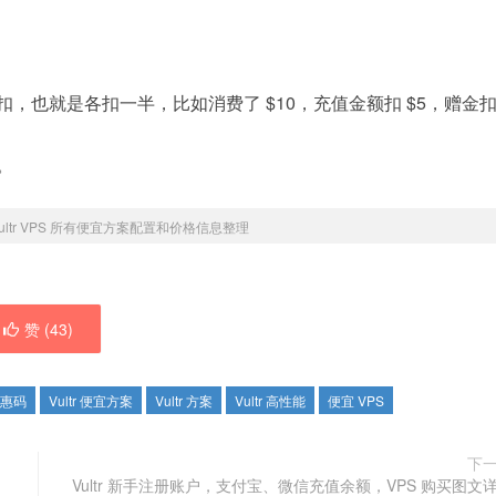
例扣，也就是各扣一半，比如消费了 $10，充值金额扣 $5，赠金
。
ultr VPS 所有便宜方案配置和价格信息整理
赞 (
43
)
 优惠码
Vultr 便宜方案
Vultr 方案
Vultr 高性能
便宜 VPS
下
Vultr 新手注册账户，支付宝、微信充值余额，VPS 购买图文