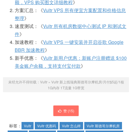
额，VPS 购买图文详细教程
》
方案汇总：《
Vultr VPS 所有便宜方案配置和价格信息
整理
》
速度测试：《
Vultr 所有机房数据中心测试 IP 和测试文
件
》
加速教程：《
Vultr VPS 一键安装并开启谷歌 Google
BBR 加速教程
》
新手优惠：《
Vultr 新用户优惠：新账户注册赠送 $100
美金账户余额，支持支付宝付款
》
未经允许不得转载：
Vultr
»
Vultr 新上线瑞典斯德哥尔摩机房/月付$5起/1核
1G内存 1T流量 1G带宽
赞 (
15
)
标签：
Vultr
Vultr 优惠码
Vultr 怎么样
Vultr 斯德哥尔摩机房