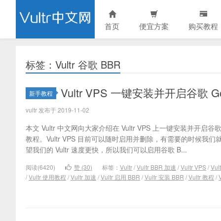
首页
便宜方案
购买教程
标签：Vultr 谷歌 BBR
Vultr VPS 一键安装并开启谷歌 G
新手教程
vultr 发布于 2019-11-02
本文 Vultr 中文网向大家介绍在 Vultr VPS 上一键安装并开启谷
教程。Vultr VPS 目前可以随时启用并删除，有需要的时候我
望我们的 Vultr 速度更快，所以我们可以启用谷歌 B...
阅读(6420)
赞 (
30
)
标签：
Vultr
/
Vultr BBR 加速
/
Vultr VPS
/
Vul
/
Vultr 使用教程
/
Vultr 加速
/
Vultr 启用 BBR
/
Vultr 安装 BBR
/
Vultr 教程
/